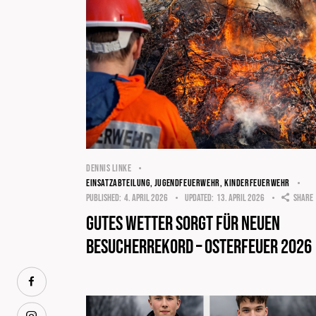
DENNIS LINKE
EINSATZABTEILUNG
,
JUGENDFEUERWEHR
,
KINDERFEUERWEHR
Published:
4. April 2026
Updated:
13. April 2026
Share
Gutes Wetter sorgt für neuen
Besucherrekord – Osterfeuer 2026