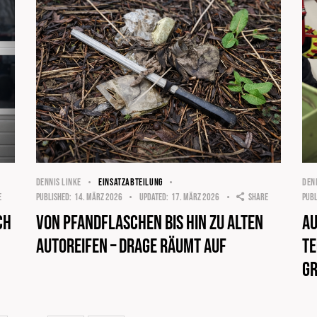
DENNIS LINKE
EINSATZABTEILUNG
DEN
e
Published:
14. März 2026
Updated:
17. März 2026
Share
Publ
ch
Von Pfandflaschen bis hin zu alten
A
Autoreifen – Drage räumt auf
te
Gr