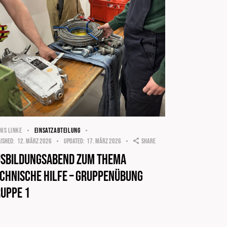
NIS LINKE
EINSATZABTEILUNG
ished:
12. März 2026
Updated:
17. März 2026
Share
usbildungsabend zum Thema
chnische Hilfe – Gruppenübung
uppe 1