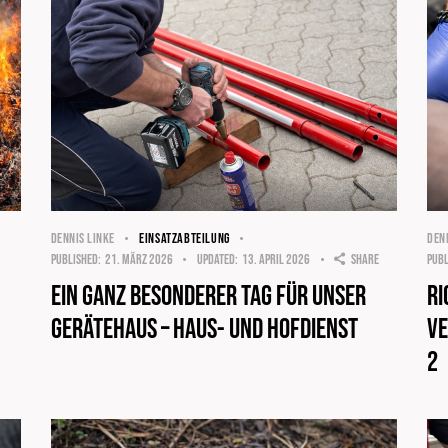
DENNIS LINKE
EINSATZABTEILUNG
DEN
Published:
21. März 2026
Updated:
13. April 2026
Share
Publ
Ein ganz besonderer Tag für unser
Ri
Gerätehaus – Haus- und Hofdienst
Ve
2