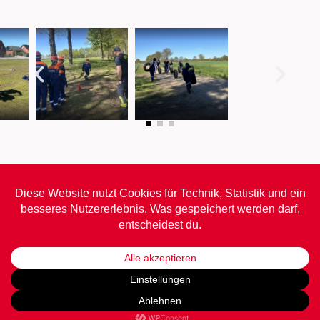
Freiwillige Feuerwehr Schwinde-Stove
Krümser Straße 31
21423 Drage
info@ffschwinde-stove.de
Impressum
•
Datenschutz
•
Barrierefreiheit
© daum software 2026