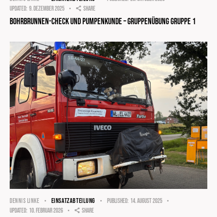
Updated:
9. Dezember 2025
Share
Bohrbrunnen-Check und Pumpenkunde – Gruppenübung Gruppe 1
EINSATZABTEILUNG
DENNIS LINKE
Published:
14. August 2025
Updated:
10. Februar 2026
Share