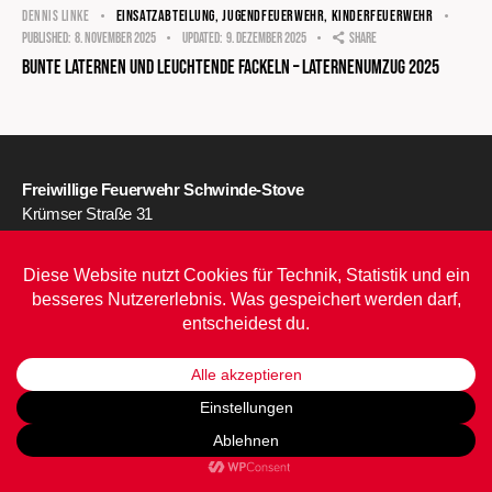
EINSATZABTEILUNG
,
JUGENDFEUERWEHR
,
KINDERFEUERWEHR
DENNIS LINKE
Published:
8. November 2025
Updated:
9. Dezember 2025
Share
Bunte Laternen und leuchtende Fackeln – Laternenumzug 2025
Freiwillige Feuerwehr Schwinde-Stove
Krümser Straße 31
21423 Drage
info@ffschwinde-stove.de
Impressum
•
Datenschutz
•
Barrierefreiheit
© daum software 2026