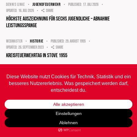
JUGENDFEUERWEHR
DENNIS LINKE
Published:
17. Juli 2026
Updated:
16. Juli 2026
Share
Höchste Auszeichnung für sechs Jugendliche – Abnahme
Leistungsspange
HISTORIE
WEBMASTER
Published:
29. August 1955
Updated:
26. September 2023
Share
Kreisfeuerwehrtag in Stove 1955
Freiwillige Feuerwehr Schwinde-Stove
Krümser Straße 31
21423 Drage
info@ffschwinde-stove.de
Impressum
•
Datenschutz
•
Barrierefreiheit
© daum software 2026