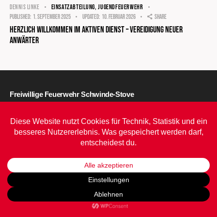
EINSATZABTEILUNG
,
JUGENDFEUERWEHR
DENNIS LINKE
Published:
1. September 2025
Updated:
10. Februar 2026
Share
Herzlich Willkommen im aktiven Dienst – Vereidigung neuer
Anwärter
Freiwillige Feuerwehr Schwinde-Stove
Krümser Straße 31
21423 Drage
info@ffschwinde-stove.de
Impressum
•
Datenschutz
•
Barrierefreiheit
© daum software 2026