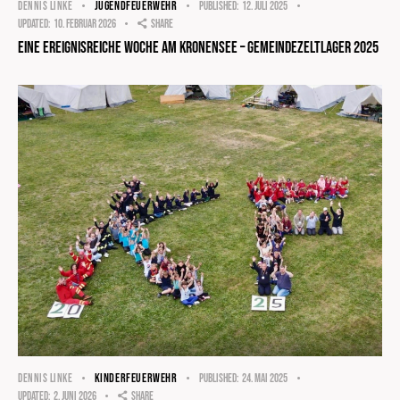
JUGENDFEUERWEHR
DENNIS LINKE
Published:
12. Juli 2025
Updated:
10. Februar 2026
Share
Eine ereignisreiche Woche am Kronensee – Gemeindezeltlager 2025
KINDERFEUERWEHR
DENNIS LINKE
Published:
24. Mai 2025
Updated:
2. Juni 2026
Share