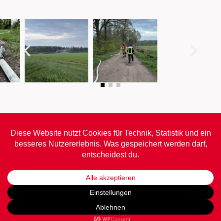
Freiwillige Feuerwehr Schwinde-Stove
Krümser Straße 31
21423 Drage
info@ffschwinde-stove.de
Impressum
•
Datenschutz
•
Barrierefreiheit
© daum software 2026