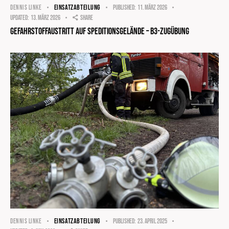
EINSATZABTEILUNG
DENNIS LINKE
Published:
11. März 2026
Updated:
13. März 2026
Share
Gefahrstoffaustritt auf Speditionsgelände – B3-Zugübung
EINSATZABTEILUNG
DENNIS LINKE
Published:
23. April 2025